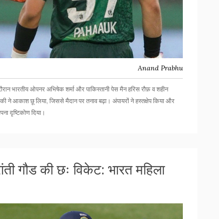
Anand Prabhu
े दौरान भारतीय ओपनर
अभिषेक शर्मा
और पाकिस्तानी पेस मैन हरिस रौफ़ व शहीन
की ने आकाश छू लिया, जिससे मैदान पर तनाव बढ़ा। अंपायरों ने हस्तक्षेप किया और
अपना दृष्टिकोण दिया।
ंती गौड की छः विकेट: भारत महिला