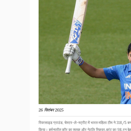
26 सितंबर 2025
रिवरसाइड ग्राउंड, चेस्टर-ले-स्ट्रीट में भारत महिला टीम ने 318/5 बना
किया। हर्मनप्रीत कौर का शतक और नेटलि स्किवर‑ब्रंट का 98‑रन बेहत