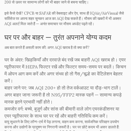
200 से ऊपर पर सामान्य लोगों को भी बाहर जाने से बचना चाहिए।
इसे कैसे देखें? CPCB या SAFAR की वेबसाइट और ऐप, साथ ही IQAir/AirVisual जैसे
सर्विसेज पर अपना शहर चुनकर आज का AQI देख सकते हैं। मौसम की खबरों में भी अक्सर
AQI अलर्ट मिल जाते हैं — अनंत समाचार पर मौसम अपडेट पढ़ते रहें।
घर पर और बाहर — तुरंत अपनाने योग्य कदम
अब बात करते हैं असली काम की: अगर AQI खराब है तो क्या करें?
घर के अंदर:
खिड़कियाँ और दरवाज़े बंद रखें जब बाहरी AQI खराब हो। एयर
प्यूरीफायर में HEPA फिल्टर रखें और फिल्टर समय-समय पर बदलें। किचन
में ओपन आग कम करें और अगर संभव हो तो गैस/चूल्हे का वेंटिलेशन बेहतर
करें।
बाहर जाने पर:
जब AQI 200+ हो तो तेज वर्कआउट या दौड़-भाग टालें।
अगर बाहर जाना जरूरी है तो N95/FFP2 मास्क पहनें — सामान्य कपड़े
मास्क इतने प्रभावी नहीं होते।
कमजोर वर्ग:
बच्चे, बुज़ुर्ग और सांस की बीमारी वाले लोग एयरकंडीशनर या
एयर प्यूरीफायर के साथ घर पर रहें और बाहरी गतिविधि कम करें।
वायु सुधारने के लिए लॉन्ग-टर्म में पेड़ लगाना, वाहन कम करना, सार्वजनिक परिवहन उपयोग
करना और उद्योगों के प्रदूषण पर निगरानी जरूरी है। घर पर छोटे कदम भी असर डालते हैं: