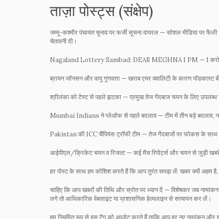
ताज़ा पोस्ट्स (संक्षेप)
जम्मू-कश्मीर पंचायत चुनाव पर फर्जी सूचना वायरल
— सोशल मीडिया पर फैली 
चेतावनी दी।
Nagaland Lottery Sambad: DEAR MEGHNA 1 PM
— 1 करोड
ब्रायन जॉनसन और वायु गुणवत्ता
— खराब एयर क्वालिटी के कारण पॉडकास्ट बीच मे
श्रीलंका को टेस्ट से पहले झटका
— प्रमुख तेज गेंदबाज चयन के लिए उपलब्ध
Mumbai Indians ने प्लेऑफ से पहले बदलाव
— टीम में तीन बड़े बदला
Pakistan की ICC चैंपियंस ट्रॉफी टीम
— तेज गेंदबाजों पर फोकस के साथ 
आईपीएल/क्रिकेट चयन व रिजल्ट
— कई मैच रिपोर्ट्स और चयन से जुड़ी खबरे
हर पोस्ट के साथ हम कोशिश करते हैं कि आप तुरंत समझ लें: खबर क्यों अहम ह
चाहिए कि आप खबरों की तिथि और स्रोत पर ध्यान दें — विशेषकर जब नामांकन स
लगे तो आधिकारिक वेबसाइट या प्रशासनिक हेल्पलाइन से सत्यापन कर लें।
हम नियमित रूप से इस टैग को अपडेट करते हैं ताकि आप हर नए नामांकन और च