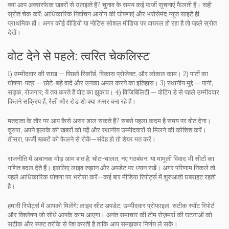
क्या आप अक्सरफेक खबरों से उलझते हैं? चुनाव के समय कई फर्जी सूचनाएं फैलती हैं। सही
स्रोत चेक करें: आधिकारिक निर्वाचन आयोग की घोषणाएं और भरोसेमंद न्यूज साइटें ही
प्राथमिक हों। अगर कोई वीडियो या नोटिस सोशल मीडिया पर वायरल हो रहा है तो पहले स्रोत
देखें।
वोट देने से पहले: त्वरित चेकलिस्ट
1) उम्मीदवार की साख — पिछले रिकॉर्ड, विकास प्रोजेक्ट, और लोकल काम। 2) पार्टी का
घोषणा-पत्र — छोटे-बड़े वादे और उनका अमल करने का इतिहास। 3) स्थानीय मुद्दे — पानी,
सड़क, रोजगार; ये तय करते हैं वोट का झुकाव। 4) विजिबिलिटी — वोटिंग डे से पहले उम्मीदवार
कितने सक्रिय हैं, रैली और रोड शो क्या असर बना रहे हैं।
मतदाता के तौर पर आप कैसे असर डाल सकते हैं? सबसे पहला कदम है समय पर वोट देना।
दूसरा, अपने इलाके की खबरों को पढ़ें और स्थानीय उम्मीदवारों से मिलने की कोशिश करें।
तीसरा, फर्जी खबरों को फैलने से रोकें—संदेह हो तो शेयर मत करें।
राजनीति में अचानक मोड़ आम बात है: चोट-चालत, नए गठबंधन, या मामूली विवाद भी सीटों का
गणित बदल देते हैं। इसलिए लाइव रुझान और अपडेट पर ध्यान रखें। अगर परिणाम निकले तो
पहले आधिकारिक घोषणा पर भरोसा करें—कई बार मीडिया रिपोर्ट्स में शुरुआती घबराहट रहती
है।
हमारी रिपोर्ट्स में आपको मिलेंगे: लाइव सीट अपडेट, उम्मीदवार प्रोफाइल, सटीक स्पॉट रिपोर्ट
और विश्लेषण जो सीधे आपके काम आएगा। अनंत समाचार की टीम रोज़मर्रा की घटनाओं को
सटीक और स्पष्ट तरीके से पेश करती है ताकि आप समझकर निर्णय ले सकें।