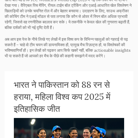
देखा गया। वैरिएबल पिच मैपिंग, रीयल‑टाईम बॉल ट्रैकिंग और एआई‑आधारित खेल विश्लेषण ने
खिलाड़ियों को उनके चयनित रोल में और बेहतर बनवाया। उदाहरण के लिए, साउथ अफ्रीका
की कोचिंग टीम ने एआई मॉडल से पता लगाया कि कौन से ओवर में स्पिन बॉल अधिक प्रभावी
रहेगी, जिससे वह रणनीतिक बदलाव कर सके। ये तकनीकें न केवल खेल की गुणवत्ता बढ़ाती हैं,
बल्कि दर्शकों को भी नई दृष्टि देती हैं।
अब आप इस पेज के नीचे लिखे गए लेखों में इस विश्व कप के विभिन्न पहलुओं को गहराई से पढ़
सकते हैं – चाहे वो टीम चयन की डायनामिक्स हों, प्रमुख मैच रिज़ल्ट्स हों, या विश्लेषकों की
भविष्यवाणियाँ हों। इन लेखों को पढ़कर आप सिर्फ खबरें नहीं, बल्कि actionable insights
भी पा सकते हैं जो आपको हर मैच के पीछे की कहानी समझने में मदद करेंगे।
भारत ने पाकिस्तान को 88 रन से
हराया, महिला विश्व कप 2025 में
इतिहासिक जीत