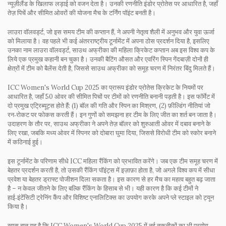
न्यूज़ीलैंड के खिलाफ लड़ाई को वजन देता है। उनकी रणनीति
इंडोर प्रोतेस
पर आधारित है, जहाँ
तेज़ पिचें और सीमित ओवरों की योजना मैच के टर्निंग पॉइंट बनती है।
लाउरा वॉलवर्ड्ट, जो इस समय टीम की कप्तान हैं, ने अपनी नेतृत्व शैली में अनुभव और युवा ऊर्जा
को मिलाया है। वह पहले भी कई अंतरराष्ट्रीय टूर्नामेंट में अपना ठोस प्रदर्शन दिया है, इसलिए
उनका नाम
लाउरा वॉलवर्ड्ट
,
साउथ अफ्रीका की महिला क्रिकेट कप्तान
अब इस विश्व कप के
लिये एक प्रमुख कहानी बन चुका है। उनकी बैटिंग औसत और एवरिंग स्पिन गेंदबाज़ी दोनों ही
क्षेत्रों में टीम को बैलेंस देती है, जिससे साउथ अफ्रीका को समूह चरण में निरंतर बिंदु मिलते हैं।
ICC Women's World Cup 2025 का प्रारूप
इंडोर प्रोतेस क्रिकेट
के नियमों पर
आधारित है, जहाँ 50 ओवर की सीमित पिचों पर टीमों को रणनीति बनानी पड़ती है। इस फॉर्मेट में
दो प्रमुख एट्रिब्यूट्स होते हैं: (1) बॉल की गति और स्पिन का मिश्रण, (2) फ़ील्डिंग नीतियां जो
रन‑रोकट पर फोकस करती हैं। इन गुणों को समझना हर टीम के लिए जीत का शर्त बन जाता है।
उदाहरण के तौर पर, साउथ अफ्रीका ने अपने तेज़ बॉलर को शुरुआती ओवर में दबाव बनाने के
लिए रखा, जबकि मध्य ओवर में स्पिनर को दोबारा घुमा दिया, जिससे विरोधी टीम को स्कोर बनाने
में कठिनाई हुई।
इस टूर्नामेंट के परिणाम सीधे
ICC महिला रैंकिंग
को प्रभावित करेंगे। जब एक टीम समूह चरण में
बेहतर प्रदर्शन करती है, तो उसकी रैंकिंग पॉइंट्स में इज़ाफ़ा होता है, जो अगले विश्व कप में सीधा
प्रवेश या बेहतर ड्राफ्ट पोजीशन दिला सकता है। इस कारण से हर मैच का महत्व बहुत बढ़ जाता
है – न केवल जीतने के लिए बल्कि रैंकिंग के हिसाब से भी। यही कारण है कि कई टीमों ने
हाई‑इंटेंसिटी ट्रेनिंग कैंप और विशिष्ट एनालिटिक्स का उपयोग करके अपने प्ले स्टाइल को ट्यून
किया है।
खास बात यह है कि ICC Women's World Cup 2025 में नई तकनीकों का भी प्रयोग