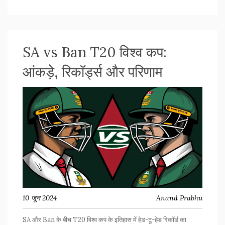
विपक्षी दल डेमोक्रेटिक अलायंस भी शामिल है।
SA vs Ban T20 विश्व कप:
आंकड़े, रिकॉर्ड्स और परिणाम
10 जून 2024
Anand Prabhu
SA और Ban के बीच T20 विश्व कप के इतिहास में हेड-टू-हेड रिकॉर्ड का