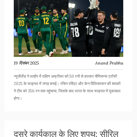
19 दिसंबर 2025
Anand Prabhu
न्यूजीलैंड ने लाहौर में दक्षिण अफ्रीका को 50 रनों से हराकर चैम्पियन्स ट्रॉफी
2025 के फाइनल में जगह बनाई। रचिन रविंद्र और केन विलियमसन की शतकों
ने टीम को 356 रन तक पहुंचाया, जिसके बाद भारत के साथ फाइनल में मुकाबला
होगा।
दूसरे कार्यकाल के लिए शपथ: सीरिल