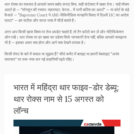
थार रोक्स का मकसद है आपको समय बर्बाद कराए बिना, सही कंटेक्स्ट में खबर देना। चाहें मौसम
अलर्ट हो — "मॉनसून की रफ्तार: महाराष्ट्र, केरल... में भारी बारिश का अलर्ट" — या कोर्ट के बड़े
फैसले — "Supreme Court ने ANI-विकिपीडिया मानहानि विवाद में दिल्ली HC का आदेश
पलटा" — हम सटीक और सरल भाषा में चीज़ें बताते हैं।
अगर आप किसी ख़ास विषय पर तेज अपडेट चाहते हैं, तो टैग फ़ॉलो कर लें और नोटिफिकेशन
ऑन रखें। थार रोक्स पर हर खबर का उद्देश्य सिर्फ जानकारी देना नहीं, बल्कि आपको समझाना
भी है — इसका असर क्या होगा और आगे क्या देखने लायक है।
किसी पोस्ट के बारे में सवाल या सुझाव हैं? सीधे कमेंट में बताइए या हमारी वेबसाइट "अनंत
समाचार" पर रुक-रुक कर नई कहानियाँ पढ़ते रहिए।
भारत में महिंद्रा थार फाइव-डोर डेब्यू:
थार रोक्स नाम से 15 अगस्त को
लॉन्च