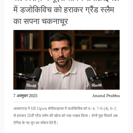
में डजोकिविच को हराकर ग्रैंड स्लैम
का सपना चकनाचूर
7 अक्तूबर 2025
Anand Prabhu
अल्काराज़ ने US Open सेमीफ़ाइनल में डजोकिविच को 6-4, 7-6 (4), 6-2
से हराकर 25वीं ग्रैंड स्लैम की खोज को रख-रखाव किया। दोनों युवा सितारे अब
टेनिस के नए युग का संकेत देते हैं।