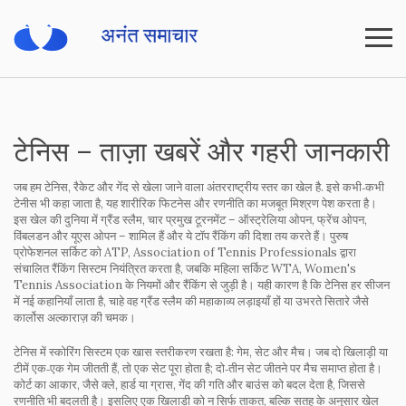
टेनिस – ताज़ा खबरें और गहरी जानकारी
जब हम
टेनिस
,
रैकेट और गेंद से खेला जाने वाला अंतरराष्ट्रीय स्तर का खेल है
. इसे कभी‑कभी
टेनीस
भी कहा जाता है, यह शारीरिक फिटनेस और रणनीति का मजबूत मिश्रण पेश करता है
।
इस खेल की दुनिया में
ग्रैंड स्लैम
,
चार प्रमुख टूरनमेंट – ऑस्ट्रेलिया ओपन, फ्रेंच ओपन,
विंबलडन और यूएस ओपन – शामिल हैं
और ये टॉप रैंकिंग की दिशा तय करते हैं। पुरुष
प्रोफेशनल सर्किट को
ATP
,
Association of Tennis Professionals द्वारा
संचालित रैंकिंग सिस्टम
नियंत्रित करता है, जबकि महिला सर्किट
WTA
,
Women's
Tennis Association के नियमों और रैंकिंग से जुड़ी है
। यही कारण है कि
टेनिस
हर सीजन
में नई कहानियाँ लाता है, चाहे वह ग्रैंड स्लैम की महाकाव्य लड़ाइयाँ हों या उभरते सितारे जैसे
कार्लोस अल्काराज़ की चमक।
टेनिस में स्कोरिंग सिस्टम एक खास स्तरीकरण रखता है: गेम, सेट और मैच। जब दो खिलाड़ी या
टीमें एक‑एक गेम जीतती हैं, तो एक सेट पूरा होता है; दो‑तीन सेट जीतने पर मैच समाप्त होता है।
कोर्ट का आकार, जैसे क्ले, हार्ड या ग्रास, गेंद की गति और बाउंस को बदल देता है, जिससे
रणनीति भी बदलती है। इसलिए एक खिलाड़ी को न सिर्फ ताकत, बल्कि सतह के अनुसार खेल