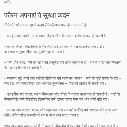
करें।
फौरन अपनाएं ये सुरक्षा कदम
नीचे छोटे और साफ‑सुथरे कदम हैं जिन्हें आप आज ही कर सकते हैं:
- कपड़े: लेयर्स पहनें। ऊनी स्वेटर, हैंड्स और सिर ढकना (टोपी/मफलर) जरूरी है।
- घर की तैयारी: खिड़कियों के गेप सील करें, दरवाज़ों में ड्राफ्ट स्टॉपर लगाएँ और
आवश्यकतानुसार हीटर का सुरक्षित इस्तेमाल करें।
- पानी और पाइप: पानी के पाइपों को इन्सुलेट करें ताकि फ्रीज़ न हों। रात में थोड़ी जल निकासी
से पाइप फ्रीज़ से बच सकते हैं।
- स्वास्थ्य: बूढ़े, बच्चे और गर्भवती लोगों को गर्म रखने पर ध्यान दें। सर्दी से जुड़ी गंभीर स्थिति —
तेज ठंड, कम मोबाइलिटी, हाथ-पैर का सुन्न होना — दिखे तो डॉक्टर से संपर्क करें।
- ड्राइविंग और यात्रा: सड़कें फिसलन और कोहरे के कारण खतरनाक हो सकती हैं। गाड़ी से
निकलने से पहले विंडशील्ड डिफ्रॉस्ट करें, टायर प्रेशर चेक करें और धीमी गति रखें।
- जानवर और फसल: पालतू और पशुपालन वाले जानवरों के लिए गर्म आश्रय और सूखा चारा
रखें। संवेदनशील फसलों पर रात में कवर देना मदद करता है।
अगर आप बाहर काम करते हैं, तो काम के बीच‑बीच में गरम पेय लें और बहुत देर तक खुले में न