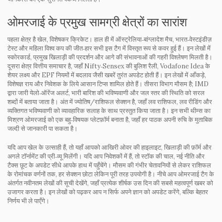
ओमरजाई के प्रमुख सामग्री क्षेत्रों का सारांश
पहला क्षेत्र है खेल, विशेषकर
क्रिकेट
। हाल ही में ऑस्ट्रेलिया‑बांग्लादेश मैच, भारत‑वेस्टइंडीज़
टेस्ट और महिला विश्व कप की जीत‑हार सभी इस टैग में विस्तृत रूप से कवर हुई हैं। इन लेखों में
स्कोरकार्ड, प्रमुख खिलाड़ी की प्रदर्शन और आगे की संभावनाओं की गहरी विश्लेषण मिलती है।
दूसरा क्षेत्र वित्तीय समाचार है, जहाँ Nifty‑Sensex की बुलिश रैली, Vodafone Idea के
शेयर लक्ष्य और EPF नियमों में बदलाव जैसी खबरें तुरंत अपडेट होती हैं। इन लेखों में आँकड़े,
विशेषज्ञ राय और निवेशक के लिये आसान टिप्स शामिल होते हैं। तीसरा विभाग मौसम है; IMD
द्वारा जारी येलो‑ऑरेंज अलर्ट, भारी बारिश की भविष्यवाणी और जल स्तर की स्थिति को सरल
शब्दों में बताया जाता है। अंत में ज्योतिष/राशिफल सेक्शन है, जहाँ लव राशिफल, लव रीडिंग और
व्यक्तिगत भविष्यवाणी को व्यावहारिक सलाह के साथ प्रस्तुत किया जाता है। इन सभी थीम्स का
मिश्रण ओमरजाई को एक बहु‑विषयक प्लेटफ़ॉर्म बनाता है, जहाँ हर पाठक अपनी रुचि के मुताबिक
जल्दी से जानकारी पा सकता है।
यदि आप खेल के उत्साही हैं, तो यहाँ आपको आखिरी ओवर की हाइलाइट, खिलाड़ी की फ़ॉर्म और
अगले टॉर्नामेंट की प्री‑व्यू मिलेंगी। यदि आप निवेशकों में हैं, तो स्टॉक की चाल, नई नीति और
टैक्स छूट के अपडेट सीधे आपके हाथ में पहुँचेंगे। मौसम की गंभीर चेतावनियों से लेकर राशिफल
के रोमांचक वर्णनों तक, हर सेक्शन छोटा लेकिन पूरी तरह उपयोगी है। नीचे आप
ओमरजाई
टैग के
अंतर्गत नवीनतम लेखों की सूची देखेंगे, जहाँ प्रत्येक शीर्षक उस दिन की सबसे महत्वपूर्ण खबर को
उजागर करता है। इन लेखों को पढ़कर आप न सिर्फ अपने ज्ञान को अपडेट करेंगे, बल्कि बेहतर
निर्णय भी ले पाएँगे।