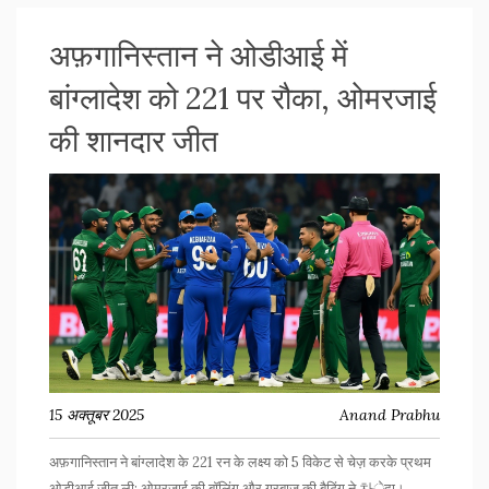
अफ़गानिस्तान ने ओडीआई में
बांग्लादेश को 221 पर रौका, ओमरजाई
की शानदार जीत
15 अक्तूबर 2025
Anand Prabhu
अफ़गानिस्तान ने बांग्लादेश के 221 रन के लक्ष्य को 5 विकेट से चेज़ करके प्रथम
ओडीआई जीत ली; ओमरजाई की बॉलिंग और गुरबाज़ की बैटिंग ने 차ेदा।