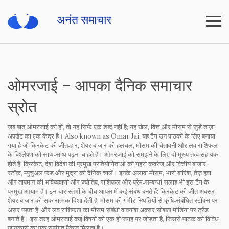
ओमरजाई – आपका दैनिक समाचार
स्रोत
जब बात
ओमरजाई
की हो, तो यह सिर्फ एक शब्द नहीं है; यह खेल, वित्त और मौसम से जुड़े ताज़ा
अपडेट का एक केंद्र है। Also known as
Omar Jai
, यह टैग उन पाठकों के लिए बनाया
गया है जो क्रिकेट की जीत‑हार, शेयर बाजार की हलचल, मौसम की चेतावनी और लव राशिफल
के विश्लेषण को साथ‑साथ पढ़ना चाहते हैं।
ओमरजाई
को समझने के लिए दो मुख्य तत्व सहायक
होते हैं:
क्रिकेट
,
देश‑विदेश की प्रमुख प्रतियोगिताओं की गहरी कवरेज
और
वित्तीय बाजार
,
स्टॉक, म्युचुअल फंड और मुद्रा की दैनिक चालें
। इनके अलावा
मौसम
,
भारी बारिश, तेज़ हवा
और तापमान की भविष्यवाणी
और
ज्योतिष
,
राशिफल और प्रेम‑सम्बन्धी सलाह
भी इस टैग के
प्रमुख आयाम हैं। इन चार स्तंभों के बीच आपस में कई संबंध बनते हैं: क्रिकेट की जीत अक्सर
शेयर बाजार को सकारात्मक दिशा देती है, मौसम की गंभीर स्थितियों से कृषि‑संबंधित स्टॉक्स पर
असर पड़ता है, और लव राशिफल का मौसम‑संबंधी वाक्यांश अक्सर सोशल मीडिया पर ट्रेंड
बनाते हैं। इस तरह ओमरजाई कई विषयों को एक ही जगह पर जोड़ता है, जिससे पाठक को विविध
जानकारी का एक सुसंगत पैकेज मिलता है।