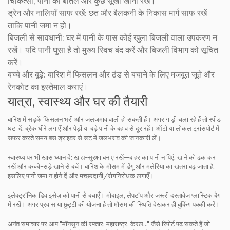
चिकित्सा, पानी की बोतल और कुछ सूखा खाना रखें।
ड्रेन और नालियाँ साफ रखें:
छत और बैलकनी के निकास मार्ग साफ रखें
ताकि पानी जमा न हो।
बिजली से सावधानी:
घर में पानी के पास कोई खुला बिजली वाला उपकरण न
रखें। यदि पानी घुसा है तो मुख्य स्विच बंद करें और बिजली विभाग को सूचित
करें।
बच्चे और बूढ़े:
बारिश में फिसलन और ठंड से बचाने के लिए मजबूत जूते और
रेनकोट का इस्तेमाल कराएं।
यात्रा, स्वास्थ्य और घर की तैयारी
बारिश में सड़कें फिसलन भरी और जलजमाव वाली हो सकती हैं। अगर गाड़ी चला रहे हैं तो स्पीड
घटा दें, ब्रेक धीरे लगाएँ और पेड़ों या बड़े पानी के बहाव से दूर रहें। ऑटो या लोकल ट्रांसपोर्ट में
सफर करते समय बस ड्राइवर से रूट में जलभराव की जानकारी लें।
स्वास्थ्य पर भी खास ध्यान दें: खाद्य-सुरक्षा बनाए रखें—बाहर का पानी न पिएं, खाने को ढक कर
रखें और कच्चे-सड़े खाने से बचें। बारिश के मौसम में डेंगू और मलेरिया का खतरा बढ़ जाता है,
इसलिए पानी जमा न होने दें और मच्छरदानी/रोगनिरोधक लगाएँ।
इलेक्ट्रॉनिक डिवाइसेज़ को पानी से बचाएँ। मोबाइल, लैपटॉप और जरूरी दस्तावेज प्लास्टिक बैग
में रखें। अगर प्रवास या छुट्टी की योजना है तो मौसम की स्थिति देखकर ही बुकिंग पक्की करें।
अनंत समाचार पर आप "मॉनसून की रफ्तार: महाराष्ट्र, केरल..." जैसे रिपोर्ट पढ़ सकते हैं जो