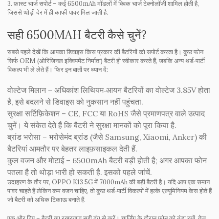
3.
फ़ास्ट चार्ज सपोर्ट
– कई 6500mAh मॉडलों में क्विक चार्ज टेक्नोलॉजी शामिल होती है,
जिससे थोड़ी देर में ही काफी पावर मिल जाती है.
सही 6500MAH बैटरी कैसे चुनें?
सबसे पहले देखें कि आपका डिवाइस किस प्रकार की बैटरियों को सपोर्ट करता है। कुछ फोन
सिर्फ OEM (ओरिजिनल इक्विपमेंट निर्माता) बैटरी ही स्वीकार करते हैं, जबकि अन्य थर्ड‑पार्टी
विकल्प भी ले लेते हैं। फिर इन बातों पर ध्यान दें:
वोल्टेज मिलान
– अधिकांश लिथियम‑आयन बैटरियों का वोल्टेज 3.85V होता
है, इसे बदलने से डिवाइस को नुकसान नहीं पहुंचता.
सुरक्षा सर्टिफ़िकेशन
– CE, FCC या RoHS जैसे प्रमाणपत्र वाले उत्पाद
चुनें। ये संकेत देते हैं कि बैटरी ने सुरक्षा मानकों को पूरा किया है.
ब्रांड भरोसा
– भरोसेमंद ब्रांड (जैसे Samsung, Xiaomi, Anker) की
बैटरियां आमतौर पर बेहतर लाइफ़साइकल देती हैं.
कुल वजन और मोटाई
– 6500mAh बैटरी बड़ी होती है; अगर आपका फोन
पतला है तो थोड़ा भारी हो सकती है. इसको पहले जांचें.
उदाहरण के तौर पर, OPPO K13 5G में 7000mAh की बड़ी बैटरी है। यदि आप एक समान
पावर चाहते हैं लेकिन कम वजन चाहिए, तो कुछ थर्ड‑पार्टी विकल्पों में हल्के एल्यूमिनियम केस होते हैं
जो बैटरी को अधिक टिकाऊ बनाते हैं.
एक और टिप – बैटरी का रखरखाव सही ढंग से करें। चार्जिंग के दौरान फोन को ठंडा रखें, तेज़