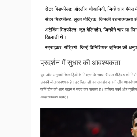
सेंटर मिडफील्ड:
ऑरलीन चौआमिनी, जिन्हें सान मैमेस मे
सेंटर मिडफील्ड:
लुका मौद्रिक, जिनकी रचनात्मकता और
अटैकिंग मिडफील्ड:
जूड बेलिंगहैम, जिन्होंने चार ला 
खिलाड़ी थे।
स्ट्राइकर:
रॉड्रिगो, जिन्हें विनिशियस जूनियर की अनुप
प्रदर्शन में सुधार की आवश्यकता
युवा और अनुभवी खिलाड़ियों के मिश्रण के साथ, रीयाल मैड्रिड को गि
उनकी जीत आवश्यक है। हर खिलाड़ी का प्रदर्शन उनकी लीग आकांक्षाओं को
फॉर्म टीम को आगे बढ़ाने में मदद कर सकता है। हालिया फॉर्म और प्रतिस्प
आक्रामकता बढ़ाएं।