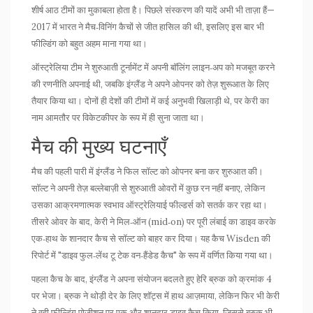
शीर्ष आठ टीमों का मुकाबला होता है। पिछले संस्करण की यादें अभी भी ताज़ा हैं—
2017 में भारत ने मैच‑विनिंग कैचों से जीत हासिल की थी, इसलिए इस बार भी
फील्डिंग को बहुत अहम माना गया था।
ऑस्ट्रेलिया टीम ने शुरुआती टूर्नामेंट में अपनी बॉलिंग लाइन‑अप को मजबूत करने
की रणनीति अपनाई थी, जबकि इंग्लैंड ने अपने ओपनर को तेज़ शुरूआत के लिए
तैयार किया था। दोनों ही देशों की टीमों में कई अनुभवी खिलाड़ी थे, पर केरी का
नाम आमतौर पर विकेटकीपर के रूप में ही सुना जाता था।
मैच की मुख्य घटनाएँ
मैच की पहली पारी में इंग्लैंड ने
फिल सॉल्ट
को ओपनर बना कर शुरुआत की।
सॉल्ट ने अपनी तेज़ बल्लेबाज़ी से शुरुआती ओवरों में कुछ रन नहीं बनाए, लेकिन
उसका आक्रमणात्मक स्वभाव ऑस्ट्रेलियाई फील्डर्स को सतर्क कर रहा था।
तीसरे ओवर के बाद, केरी ने मिल‑ऑन (mid‑on) पर पूरी लंबाई का डाइव करके
एक‑हाथ के शानदार कैच से सॉल्ट को बाहर कर दिया। यह कैच Wisden की
रिपोर्ट में "डाइव फुल‑लेंथ टू टेक वन‑हैंडेड कैच" के रूप में वर्णित किया गया था।
पहला कैच के बाद, इंग्लैंड ने अपना संयोजन बदलते हुए
हेरि ब्रुक
को क्रमांक 4
पर भेजा। ब्रुक ने थोड़ी देर के लिए शॉट्स में हाथ आज़माया, लेकिन फिर भी केरी
ने वही फील्डिंग पोज़ीशन पर एक और शानदार डाइव कैच किया, जिससे ब्रुक भी