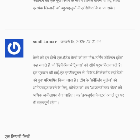
फील्डिंग को एक मुख्य स्तंभ के रूप में शामिल करना चाहिए, ताकि
प्रत्येक खिलाड़ी को बहु‑पहलुओं में प्रशिक्षित किया जा सके।
sunil kumar
जनवरी 15, 2026 AT 21:44
केरी की इन दोनों एक‑हैंडेड कैचों को हम 'मैच‑टर्निंग फील्डिंग इवेंट'
कह सकते हैं, जो 'डिफेंसिव मेट्रिक्स' को सीधे प्रभावित करती है।
इस प्रकार की हाई‑एंड एग्जीक्यूशन से 'विकेट‑रिप्लेसमेंट स्ट्रेटेजी'
को पुनः परिभाषित किया जाता है। टीम के 'फ़ील्डिंग यूज़ेज' को
ऑप्टिमाइज़ करने के लिए, कोचेज़ को अब 'आउटफ़ील्डर रोल' को
अधिक लचीलापन देना चाहिए। यह 'इन्फ्लुएंस फैक्टर' अगले टूर पर
भी महत्वपूर्ण रहेगा।
एक टिप्पणी लिखें