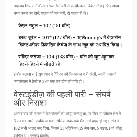
मोहम्मद सिराज
ने दो‑तीन तेज़ डिलीवरी से जल्दी‑जल्दी विकेट तोड़े। फिर आया
मध्य‑क्रम का शौर्य:
शतक
की बात नहीं, दो शतक ही थे।
केएल राहुल – 102 (151 बॉल)
ध्रुव जुरेल – 101* (127 बॉल) – पहलेinnings में बेहतरीन
विकेट‑कीपर डिफेंसिव कैचेज़ के साथ खुद को स्थापित किया।
रविंद्र जडेजा – 104 (138 बॉल) – बॉल को घुमा‑घुमाकर
हिस्से‑हिस्से में जोड़ते रहे।
इनके अलावा
साई सुधरशन
ने 77 रन की फिक्शनल पारी खेली, जबकि
यशस्वी
जायसवाल
ने तेज़ी से 39* बना कर टीम को गति दी।
वेस्टइंडीज़ की पहली पारी – संघर्ष
और निराशा
अहमदाबाद की उमस में तेज़ बॉलर्स को थोड़ा कष्ट हुआ, पर फिर भी
जोहान लेन
ने
3 रन बना डाले, जबकि
जायडन सीलेस
थके‑थके मैदान से बाहर हो गए। टीम ने
162 सभी आउट कर दिया, जिसमें 21 अतिरिक्त (15 लेग‑बाय, 5 वाइड, 1 नो‑बॉल)
शामिल थे। प्रमुख झटकें: