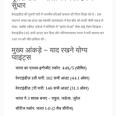
सुधार
वेस्टइंडीज़ की दूसरी पारी में भारतीय फ़ील्डरें कमाल की ग्रिप दिखा रहे थे। एक
यादगार लम्हा तब आया जब
यशस्वी जायसवाल
ने तेज़ बॉल को फांदी जैसी पकड़ से
रोका, जबकि
रवींद्र जडेजा
ने फील्डिंग में "ड्रॉप‑फेल्ड" जैसा हाई‑टेंशन दिखाया।
वेस्टइंडीज़ 146 सभी आउट कर दिया और परिणामस्वरूप भारत ने पारी समाप्त कर
140‑रन की जीत हासिल की।
मुख्य आंकड़े – याद रखने योग्य
प्वाइंट्स
भारत का प्रथम‑इन्गेज्मेंट स्कोर: 448/5 (घोषित)
वेस्टइंडीज़ 1ली पारी: 162 सभी आउट (44.1 ओवर)
वेस्टइंडीज़ 2री पारी: 146 सभी आउट (31.3 ओवर)
भारत ने 3 शतक बनाए – राहुल, जडेजा, जुरेल
सीरीज स्कोर: भारत 1‑0 (2‑मैच सीरीज)