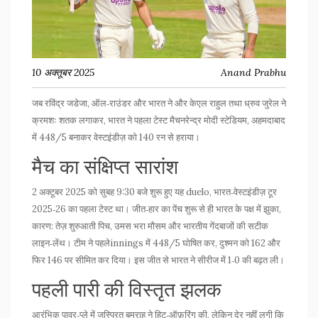
10 अक्तूबर 2025
Anand Prabhu
जब
रविंद्र जडेजा
,
ऑल‑राउंडर
और
भारत
ने और
केएल राहुल
तथा
ध्रुव जुरेल
ने
क्रमशः शतक लगाकर, भारत ने
पहला टेस्ट मैच
नरेन्द्र मोदी स्टेडियम, अहमदाबाद
में 448/5 बनाकर वेस्टइंडीज़ को 140 रन से हराया।
मैच का संक्षिप्त सारांश
2 अक्टूबर 2025 को सुबह 9:30 बजे शुरू हुए यह duelo, भारत‑वेस्टइंडीज़ टूर
2025‑26 का पहला टेस्ट था। जीत‑हार का पेंच शुरू से ही भारत के पक्ष में झुका,
कारण: तेज़ शुरुआती पिच, उमस भरा मौसम और भारतीय गेंदबाजों की सटीक
लाइन‑लेंथ। टीम ने पहलेinnings में 448/5 घोषित कर, दुश्मन को 162 और
फिर 146 पर सीमित कर दिया। इस जीत से भारत ने सीरीज में 1‑0 की बढ़त ली।
पहली पारी की विस्तृत झलक
आरंभिक पावर‑प्ले में
जस्प्रित बुमराह
ने हिट‑ऑफ़रिंग की, लेकिन देर नहीं लगी कि