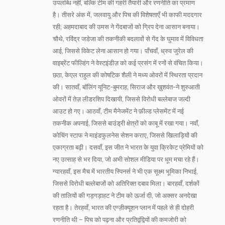
उपलब्धि नहीं, बल्कि टीम की गहरी तैयारी और रणनीति का प्रमाण
है। तीसरे अंक में, जलवायु और पिच की विशेषताएँ भी काफी मददगार
रही; अहमदाबाद की उमस ने गेंदबाजों को ग्रिप देना आसान बनाया।
चौथे, रविंद्र जडेजा की तकनीकी बदलावों से गेंद के घुमाव में विविधता
आई, जिससे विकेट लेना आसान हो गया। पाँचवाँ, ध्रुव जुरेल की
वाइब्रेंट फील्डिंग ने वेस्टइंडीज़ को कई प्रसंग में रनों से वंचित किया।
छठा, केएल राहुल की कोषटिक शैली ने मध्य ओवरों में स्थिरता प्रदान
की। सातवाँ, बॉलिंग यूनिट-बुमराह, सिराज और ख़ुशवंत-ने शुरुआती
ओवरों में तेज़ लीडरशिप दिखायी, जिससे विरोधी बल्लेबाज जल्दी
आउट हो गए। आठवाँ, टीम मैनेजमेंट ने फ़ील्ड प्लेसमेंट में नई
तकनीक अपनाई, जिससे बाउंड्री क्षेत्रों को काबू में रखा गया। नवाँ,
कोचिंग स्टाफ ने माइंडफुलनेस सेशन कराए, जिससे खिलाड़ियों की
एकाग्रता बढ़ी। दसवाँ, इस जीत ने भारत के युवा क्रिकेट प्रेमियों को
नए उत्साह से भर दिया, जो अभी सोशल मीडिया पर धूम मचा रहे हैं।
ग्यारहवाँ, इस मैच में भारतीय स्पिनर्स ने भी एक सूक्ष्म भूमिका निभाई,
जिससे विरोधी बल्लेबाजों को अतिरिक्त दबाव मिला। बारहवाँ, दर्शकों
की तालियों की गड़गड़ाहट ने टीम को ऊर्जा दी, जो अक्सर अनदेखा
रहता है। तेरहवाँ, भारत की एग्ज़ीक्यूशन प्लान में पहले से ही दोहरी
रणनीति थी – पिच को पढ़ना और प्रतिद्वंद्वियों की कमजोरी को