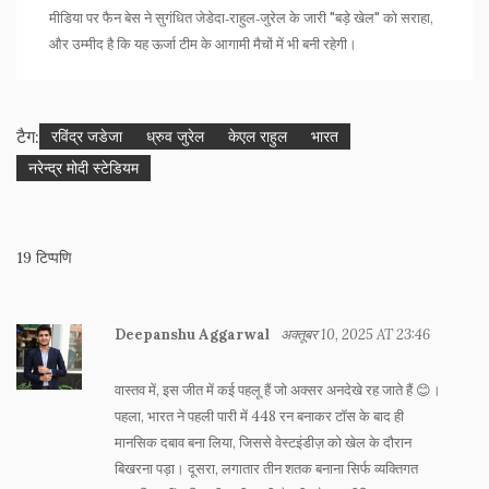
मीडिया पर फैन बेस ने सुगंधित जेडेदा‑राहुल‑जुरेल के जारी "बड़े खेल" को सराहा,
और उम्मीद है कि यह ऊर्जा टीम के आगामी मैचों में भी बनी रहेगी।
टैग:
रविंद्र जडेजा
ध्रुव जुरेल
केएल राहुल
भारत
नरेन्द्र मोदी स्टेडियम
19 टिप्पणि
Deepanshu Aggarwal
अक्तूबर 10, 2025 AT 23:46
वास्तव में, इस जीत में कई पहलू हैं जो अक्सर अनदेखे रह जाते हैं 😊।
पहला, भारत ने पहली पारी में 448 रन बनाकर टॉस के बाद ही
मानसिक दबाव बना लिया, जिससे वेस्टइंडीज़ को खेल के दौरान
बिखरना पड़ा। दूसरा, लगातार तीन शतक बनाना सिर्फ व्यक्तिगत