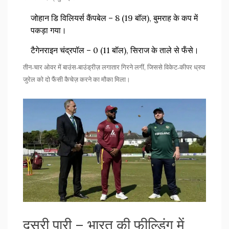
जोहान डि विलियर्स कैंपबेल – 8 (19 बॉल), बुमराह के कप में
पकड़ा गया।
टैगेनराइन चंद्रपॉल – 0 (11 बॉल), सिराज के ताले से फँसे।
तीन‑चार ओवर में बाउंस‑बाउंड्रीज़ लगातार गिरने लगीं, जिससे विकेट‑कीपर ध्रुव
जुरेल को दो फैंसी कैचेज़ करने का मौका मिला।
दूसरी पारी – भारत की फील्डिंग में